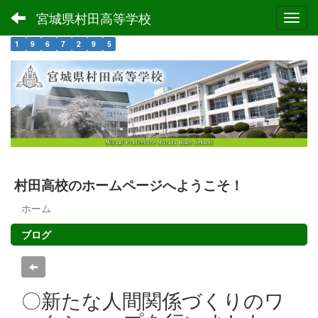
宮城県村田高等学校
Toggl
1
9
6
7
2
9
5
村田高校のホームページへようこそ！
ホーム
ブログ
〇新たな人間関係づくりのワ