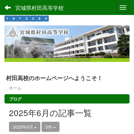
宮城県村田高等学校
Toggl
1
9
7
2
2
8
0
村田高校のホームページへようこそ！
ホーム
ブログ
2025年6月の記事一覧
2025年6月
5件