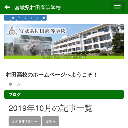
宮城県村田高等学校
Toggl
1
9
7
0
1
1
9
村田高校のホームページへようこそ！
ホーム
ブログ
2019年10月の記事一覧
2019年10月
5件