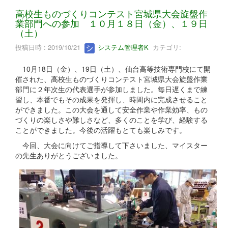
高校生ものづくりコンテスト宮城県大会旋盤作
業部門への参加 １０月１８日（金）、１９日
（土）
投稿日時 : 2019/10/21
システム管理者K
カテゴリ:
10月18日（金）、19日（土）、仙台高等技術専門校にて開
催された、高校生ものづくりコンテスト宮城県大会旋盤作業
部門に２年次生の代表選手が参加しました。毎日遅くまで練
習し、本番でもその成果を発揮し、時間内に完成させること
ができました。この大会を通して安全作業や作業効率、もの
づくりの楽しさや難しさなど、多くのことを学び、経験する
ことができました。今後の活躍もとても楽しみです。
今回、大会に向けてご指導して下さいました、マイスター
の先生ありがとうございました。